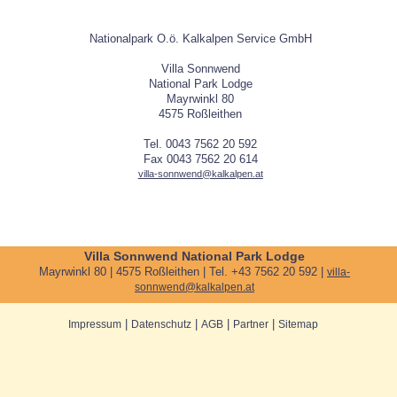
Nationalpark O.ö. Kalkalpen Service GmbH
Villa Sonnwend
National Park Lodge
Mayrwinkl 80
4575 Roßleithen
Tel. 0043 7562 20 592
Fax 0043 7562 20 614
villa-sonnwend@kalkalpen.at
Villa Sonnwend National Park Lodge
Mayrwinkl 80 | 4575 Roßleithen | Tel. +43 7562 20 592 |
villa-
sonnwend@kalkalpen.at
|
|
|
|
Impressum
Datenschutz
AGB
Partner
Sitemap