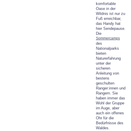
komfortable
Oase in der
Wildnis ist nur zu
Fuß erreichbar,
das Handy hat
hier Sendepause.
Die
Sommercamps
des
Nationalparks
bieten
Naturerfahrung
unter der
sicheren
Anleitung von
bestens
geschulten
Ranger:innen und
Rangern. Sie
haben immer das
Wohl der Gruppe
im Auge, aber
auch ein offenes
Ohr für die
Bedürfnisse des
Waldes.