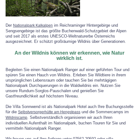
Der
im Reichraminger Hintergebirge und
Nationalpark Kalkalpen
Sengsengebirge ist das größte Buchenwald-Schutzgebiet der Alpen
und seit 2017 als erstes UNESCO-Weltnaturerbe Österreichs
ausgezeichnet. Er schützt großräumige Wildnis über Generationen.
An der Wildnis können wir erkennen, wie Natur
wirklich ist.
Begleiten Sie einen Nationalpark Ranger auf einer geführten Tour und
spüren Sie einen Hauch von Wildnis. Erleben Sie Wildtiere in ihrem
ursprünglichen Lebensraum oder tauchen Sie bei mehrtägigen
Nationalpark Durchquerungen in die Waldwildnis ein. Nutzen Sie
unsere Rundum-Sorglos-Pauschalen und genießen Sie
Gastfreundlichkeit auf höchstem Niveau.
Die Villa Sonnwend ist als Nationalpark Hotel auch Ihre Buchungsstelle
für die
und die Sommercamps im
Selbstversorgerhütte am Hengstpass
. Selbstverständlich organisieren wir auch Ihren
Wildniscamp
individuellen Aufenthalt im Nationalpark, buchen Touren für Sie und
vermitteln Nationalpark Ranger.
Wir freuen uns auf Ihre Anfrage unter 07562 20592 oder villa-