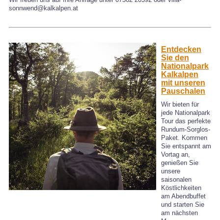
sonnwend@kalkalpen.at
Entdecken
Sie den
Nationalpark
Kalkalpen
mit unseren
Pauschalen
Wir bieten für
jede Nationalpark
Tour das perfekte
Rundum-Sorglos-
Paket. Kommen
Sie entspannt am
Vortag an,
genießen Sie
unsere
saisonalen
Köstlichkeiten
am Abendbuffet
und starten Sie
am nächsten