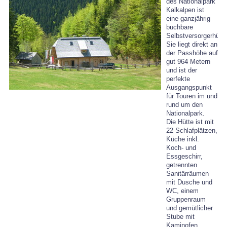
des Nationalpark
Kalkalpen ist
eine ganzjährig
buchbare
Selbstversorgerhütte
Sie liegt direkt an
der Passhöhe auf
gut 964 Metern
und ist der
perfekte
Ausgangspunkt
für Touren im und
rund um den
Nationalpark.
Die Hütte ist mit
22 Schlafplätzen,
Küche inkl.
Koch- und
Essgeschirr,
getrennten
Sanitärräumen
mit Dusche und
WC, einem
Gruppenraum
und gemütlicher
Stube mit
Kaminofen