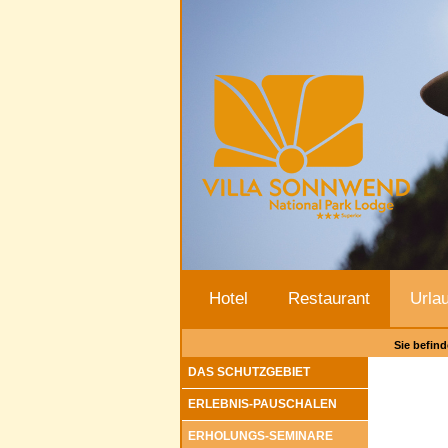
Hotel
Restaurant
Urla
Sie befind
DAS SCHUTZGEBIET
ERLEBNIS-PAUSCHALEN
ERHOLUNGS-SEMINARE