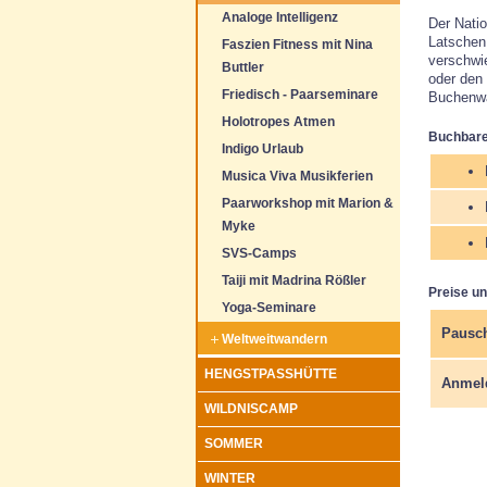
Analoge Intelligenz
Der Natio
Latschen
Faszien Fitness mit Nina
verschwi
Buttler
oder den 
Friedisch - Paarseminare
Buchenwa
Holotropes Atmen
Buchbare
Indigo Urlaub
Musica Viva Musikferien
Paarworkshop mit Marion &
Myke
SVS-Camps
Taiji mit Madrina Rößler
Preise u
Yoga-Seminare
Pausch
Weltweitwandern
HENGSTPASSHÜTTE
Anmel
WILDNISCAMP
SOMMER
WINTER