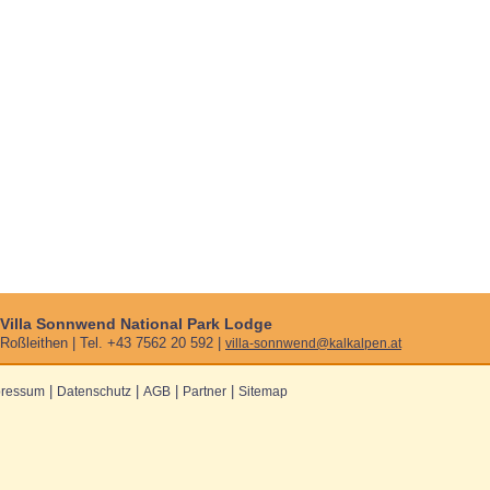
Villa Sonnwend National Park Lodge
Roßleithen | Tel. +43 7562 20 592 |
villa-sonnwend@kalkalpen.at
|
|
|
|
pressum
Datenschutz
AGB
Partner
Sitemap