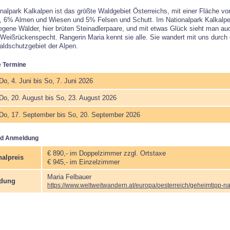
nalpark Kalkalpen ist das größte Waldgebiet Österreichs, mit einer Fläche v
, 6% Almen und Wiesen und 5% Felsen und Schutt. Im Nationalpark Kalkalpe
egene Wälder, hier brüten Steinadlerpaare, und mit etwas Glück sieht man au
Weißrückenspecht. Rangerin Maria kennt sie alle. Sie wandert mit uns durch 
ldschutzgebiet der Alpen.
 Termine
Do, 4. Juni bis So, 7. Juni 2026
Do, 20. August bis So, 23. August 2026
Do, 17. September bis So, 20. September 2026
nd Anmeldung
€ 890,- im Doppelzimmer zzgl. Ortstaxe
alpreis
€ 945,- im Einzelzimmer
Maria Felbauer
dung
https://www.weltweitwandern.at/europa/oesterreich/geheimtipp-na