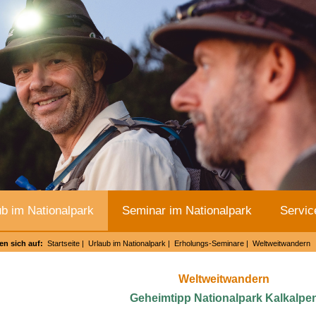
ub im Nationalpark
Seminar im Nationalpark
Servic
en sich auf:
Startseite
|
Urlaub im Nationalpark
|
Erholungs-Seminare
| Weltweitwandern
Weltweitwandern
Geheimtipp Nationalpark Kalkalpe