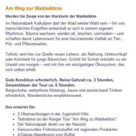
Am Weg zur Waldwildnis
Werden Sie Zeuge von der Rückkehr der Waldwildnis
Im Nationalpark Kalkalpen darf der Wald wieder Wald sein – frei von
menschlichen Eingriffen entwickelt er sich in seinem eigenen
Rhythmus. Bäume wachsen, werden alt, brechen, vermodern – und
schaffen damit Lebensraum für eine faszinierende Vielfalt an Tier-,
Pilz- und Pflanzenarten.
Totholz wird hier zur Quelle neuen Lebens: als Nahrung, Unterschlupf
oder Keimbett für junge Bäumchen. Schritt für Schritt entsteht so ein
Urwald von morgen – und mit ihm ein einzigartiges Ökosystem, das
sich selbst erhält.
Gute Kondition erforderlich. Reine Gehzeit ca. 3 Stunden,
Gesamtdauer der Tour ca. 6 Stunden.
Bergschuhe, wetterfeste Kleidung, Jause und ausreichend Trinken
erforderlich, Wanderstöcke empfehlenswert.
Das erwartet Sie:
2 Übernachtungen in der Jugendstil-Villa
Teilnahme an der Ranger Tour "Am Weg zu Waldwildnis"
Der Nationalpark direkt vor der Haustür
Genussvolles Frühstücksbuffet mit regionalen Produkten
4-Gänge Abendmenü vom Buffet