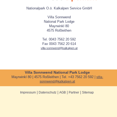
Nationalpark O.ö. Kalkalpen Service GmbH
Villa Sonnwend
National Park Lodge
Mayrwinkl 80
4575 Roßleithen
Tel. 0043 7562 20 592
Fax 0043 7562 20 614
villa-sonnwend@kalkalpen.at
Villa Sonnwend National Park Lodge
Mayrwinkl 80 | 4575 Roßleithen | Tel. +43 7562 20 592 |
villa-
sonnwend@kalkalpen.at
|
|
|
|
Impressum
Datenschutz
AGB
Partner
Sitemap