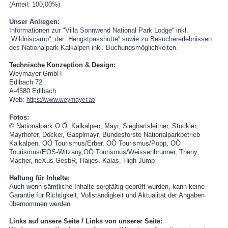
(Anteil: 100,00%)
Unser Anliegen:
Informationen zur "Villa Sonnwend National Park Lodge“ inkl.
„Wildniscamp“, der „Hengstpasshütte“ sowie zu Besuchererlebnissen
des Nationalpark Kalkalpen inkl. Buchungsmöglichkeiten.
Technische Konzeption & Design:
Weymayer GmbH
Edlbach 72
A-4580 Edlbach
Web:
https://www.weymayer.at/
Fotos:
© Nationalpark O.Ö. Kalkalpen, Mayr, Sieghartsleitner, Stückler,
Mayrhofer, Döcker, Gasplmayr, Bundesforste Nationalparkbetrieb
Kalkalpen, OÖ Tourismus/Erber, OÖ Tourismus/Popp, OÖ
Tourismus/EOS-Witzany,OÖ Tourismus/Weissenbrunner, Theny,
Macher, neXus GesbR, Haijes, Kalas, High Jump
Haftung für Inhalte:
Auch wenn sämtliche Inhalte sorgfältig geprüft wurden, kann keine
Garantie für Richtigkeit, Vollständigkeit und Aktualität der Angaben
übernommen werden.
Links auf unsere Seite / Links von unserer Seite: