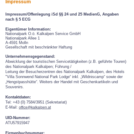
Impressum
Impressum/Offenlegung iSd §§ 24 und 25 MedienG, Angaben
nach § 5 ECG
Eigentümer Information:
Nationalpark O.ö. Kalkalpen Service GmbH
Nationalpark Allee 1
A-4591 Molln
Gesellschaft mit beschränkter Haftung
Unternehmensgegenstand:
Abwicklung der touristischen Servicetätigkeiten (z.B. geführte Touren)
des Nationalpark Kalkalpen; Führung /
Leitung der Besucherzentren des Nationalpark Kalkalpen, des Hotels
"Villa Sonnwend National Park Lodge“ inkl. „Wildniscamp“ sowie der
„Hengstpasshütte“. Weiters der Handel mit Geschenkartikeln und
Souvenirs.
Kontaktdaten:
Tel: +43 (0) 7584/3951 (Sekretariat)
E-Mail:
office@kalkalpen.at
UID-Nummer:
ATU57915947
Firmenbuchnummer: