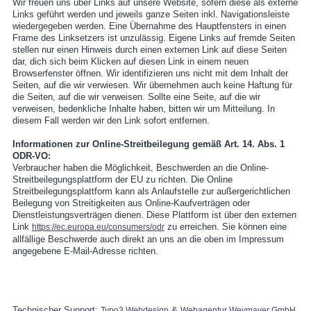
Wir freuen uns über Links auf unsere Website, sofern diese als externe
Links geführt werden und jeweils ganze Seiten inkl. Navigationsleiste
wiedergegeben werden. Eine Übernahme des Hauptfensters in einen
Frame des Linksetzers ist unzulässig. Eigene Links auf fremde Seiten
stellen nur einen Hinweis durch einen externen Link auf diese Seiten
dar, dich sich beim Klicken auf diesen Link in einem neuen
Browserfenster öffnen. Wir identifizieren uns nicht mit dem Inhalt der
Seiten, auf die wir verwiesen. Wir übernehmen auch keine Haftung für
die Seiten, auf die wir verweisen. Sollte eine Seite, auf die wir
verweisen, bedenkliche Inhalte haben, bitten wir um Mitteilung. In
diesem Fall werden wir den Link sofort entfernen.
Informationen zur Online-Streitbeilegung gemäß Art. 14. Abs. 1
ODR-VO:
Verbraucher haben die Möglichkeit, Beschwerden an die Online-
Streitbeilegungsplattform der EU zu richten. Die Online
Streitbeilegungsplattform kann als Anlaufstelle zur außergerichtlichen
Beilegung von Streitigkeiten aus Online-Kaufverträgen oder
Dienstleistungsverträgen dienen. Diese Plattform ist über den externen
Link
zu erreichen. Sie können eine
https://ec.europa.eu/consumers/odr
allfällige Beschwerde auch direkt an uns an die oben im Impressum
angegebene E-Mail-Adresse richten.
Technischer Support:
&
Typo3 Webdesign
Webagentur Weymayer GmbH