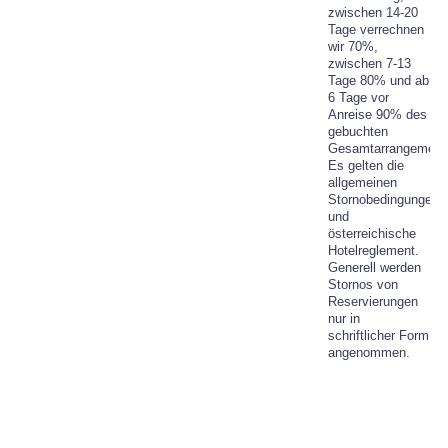
zwischen 14-20
Tage verrechnen
wir 70%,
zwischen 7-13
Tage 80% und ab
6 Tage vor
Anreise 90% des
gebuchten
Gesamtarrangement
Es gelten die
allgemeinen
Stornobedingungen
und
österreichische
Hotelreglement.
Generell werden
Stornos von
Reservierungen
nur in
schriftlicher Form
angenommen.