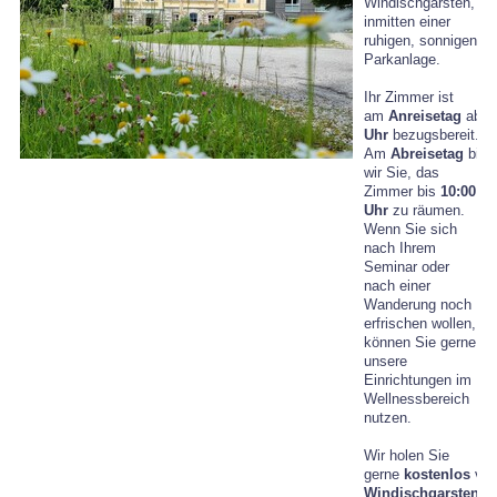
Windischgarsten,
inmitten einer
ruhigen, sonnigen
Parkanlage.
Ihr Zimmer ist
am
Anreisetag
ab
1
Uhr
bezugsbereit.
Am
Abreisetag
bitte
wir Sie, das
Zimmer bis
10:00
Uhr
zu räumen.
Wenn Sie sich
nach Ihrem
Seminar oder
nach einer
Wanderung noch
erfrischen wollen,
können Sie gerne
unsere
Einrichtungen im
Wellnessbereich
nutzen.
Wir holen Sie
gerne
kostenlos
vo
Windischgarsten
ab