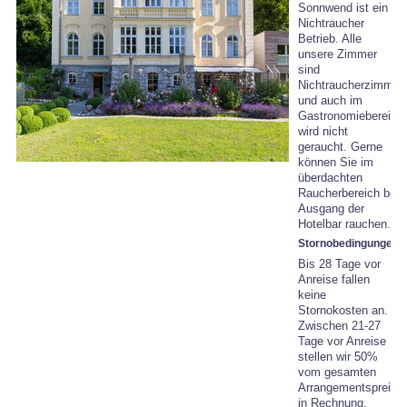
Sonnwend ist ein
Nichtraucher
Betrieb. Alle
unsere Zimmer
sind
Nichtraucherzimmer
und auch im
Gastronomiebereich
wird nicht
geraucht. Gerne
können Sie im
überdachten
Raucherbereich bei
Ausgang der
Hotelbar rauchen.
Stornobedingungen
Bis 28 Tage vor
Anreise fallen
keine
Stornokosten an.
Zwischen 21-27
Tage vor Anreise
stellen wir 50%
vom gesamten
Arrangementspreis
in Rechnung,