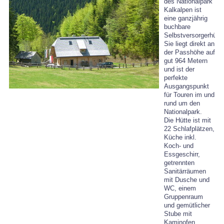
des Nationalpark
Kalkalpen ist
eine ganzjährig
buchbare
Selbstversorgerhütte
Sie liegt direkt an
der Passhöhe auf
gut 964 Metern
und ist der
perfekte
Ausgangspunkt
für Touren im und
rund um den
Nationalpark.
Die Hütte ist mit
22 Schlafplätzen,
Küche inkl.
Koch- und
Essgeschirr,
getrennten
Sanitärräumen
mit Dusche und
WC, einem
Gruppenraum
und gemütlicher
Stube mit
Kaminofen