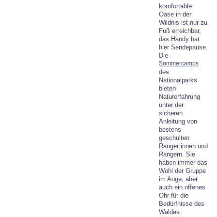
komfortable
Oase in der
Wildnis ist nur zu
Fuß erreichbar,
das Handy hat
hier Sendepause.
Die
Sommercamps
des
Nationalparks
bieten
Naturerfahrung
unter der
sicheren
Anleitung von
bestens
geschulten
Ranger:innen und
Rangern. Sie
haben immer das
Wohl der Gruppe
im Auge, aber
auch ein offenes
Ohr für die
Bedürfnisse des
Waldes.