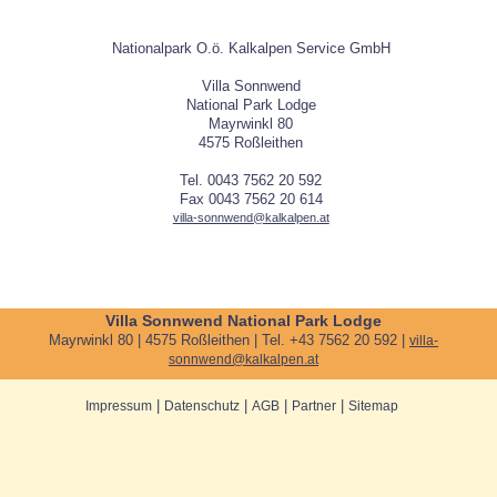
Nationalpark O.ö. Kalkalpen Service GmbH
Villa Sonnwend
National Park Lodge
Mayrwinkl 80
4575 Roßleithen
Tel. 0043 7562 20 592
Fax 0043 7562 20 614
villa-sonnwend@kalkalpen.at
Villa Sonnwend National Park Lodge
Mayrwinkl 80 | 4575 Roßleithen | Tel. +43 7562 20 592 |
villa-
sonnwend@kalkalpen.at
|
|
|
|
Impressum
Datenschutz
AGB
Partner
Sitemap