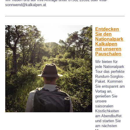
sonnwend@kalkalpen.at
Entdecken
Sie den
Nationalpark
Kalkalpen
mit unseren
Pauschalen
Wir bieten für
jede Nationalpark
Tour das perfekte
Rundum-Sorglos-
Paket. Kommen
Sie entspannt am
Vortag an,
genießen Sie
unsere
saisonalen
Köstlichkeiten
am Abendbuffet
und starten Sie
am nächsten