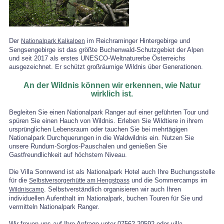
Der
im Reichraminger Hintergebirge und
Nationalpark Kalkalpen
Sengsengebirge ist das größte Buchenwald-Schutzgebiet der Alpen
und seit 2017 als erstes UNESCO-Weltnaturerbe Österreichs
ausgezeichnet. Er schützt großräumige Wildnis über Generationen.
An der Wildnis können wir erkennen, wie Natur
wirklich ist.
Begleiten Sie einen Nationalpark Ranger auf einer geführten Tour und
spüren Sie einen Hauch von Wildnis. Erleben Sie Wildtiere in ihrem
ursprünglichen Lebensraum oder tauchen Sie bei mehrtägigen
Nationalpark Durchquerungen in die Waldwildnis ein. Nutzen Sie
unsere Rundum-Sorglos-Pauschalen und genießen Sie
Gastfreundlichkeit auf höchstem Niveau.
Die Villa Sonnwend ist als Nationalpark Hotel auch Ihre Buchungsstelle
für die
und die Sommercamps im
Selbstversorgerhütte am Hengstpass
. Selbstverständlich organisieren wir auch Ihren
Wildniscamp
individuellen Aufenthalt im Nationalpark, buchen Touren für Sie und
vermitteln Nationalpark Ranger.
Wir freuen uns auf Ihre Anfrage unter 07562 20592 oder villa-