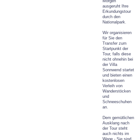
Morgen
ausgeruht Ihre
Erkundungstour
durch den
Nationalpark.
Wir organisieren
für Sie den
Transfer zum
Startpunkt der
Tour, falls diese
nicht ohnehin bei
der Villa
Sonnwend startet
und bieten einen
kostenlosen
Verleih von
Wanderstöcken
und
Schneeschuhen
an.
Dem gemütlichen
Ausklang nach
der Tour steht
auch nichts im
Wege - Sie sind