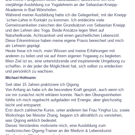
vierjährige Ausbildung zur Yogalehrerin an der Sebastian-Kneipp-
Akademie in Bad Wörishofen.
Während meiner Ausbildung hatte ich die Gelegenheit, mit der Kneipp
´schen-Lehre in Kontakt zu kommen. Ich entdeckte viele
Gemeinsamkeiten zwischen den Grundsätzen von Sebastian Kneipp
und den Lehren des Yoga. Beide Ansätze legen Wert auf
Naturheilkunde, Achtsamkeit und einen ganzheitlichen Lebensstil.
Diese Erkenntnisse haben meine eigene Praxis bereichert und mich
als Lehrerin geprägt.
Heute freue ich mich, mein Wissen und meine Erfahrungen mit
anderen zu teilen und sie auf ihrem eigenen Yogaweg zu begleiten.
Mein Ziel ist es, eine unterstützende und inspirierende Umgebung zu
schaffen, in der jeder die Möglichkeit hat, sich selbst zu entdecken
und persönlich zu wachsen.
Michael Hofmann:
Seit über 15 Jahren praktiziere ich Qigong.
Von Anfang an habe ich die besondere Kraft gespürt, auch wenn ich
sie mir zunächst nicht erklären konnte. Nach den Übungseinheiten
fühlte ich mich regelrecht aufgeladen mit Energie, aber gleichzeitig
leicht und entspannt.
Erst durch zahlreiche Kurse, unter anderem bei Frau Yinghui Liu, sowie
Workshops bei Meister Zhang, begann ich allmählich zu verstehen,
was Qigong wirklich bedeutet.
Dieses Verständnis motivierte mich, eine Ausbildung zum
medizinischen Qigong-Trainer an der Medizin & Lebenskunst