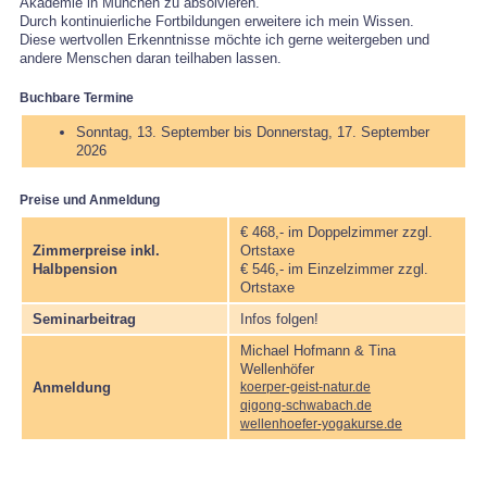
Akademie in München zu absolvieren.
Durch kontinuierliche Fortbildungen erweitere ich mein Wissen.
Diese wertvollen Erkenntnisse möchte ich gerne weitergeben und
andere Menschen daran teilhaben lassen.
Buchbare Termine
Sonntag, 13. September bis Donnerstag, 17. September
2026
Preise und Anmeldung
€ 468,- im Doppelzimmer zzgl.
Zimmerpreise inkl.
Ortstaxe
Halbpension
€ 546,- im Einzelzimmer zzgl.
Ortstaxe
Seminarbeitrag
Infos folgen!
Michael Hofmann & Tina
Wellenhöfer
Anmeldung
koerper-geist-natur.de
qigong-schwabach.de
wellenhoefer-yogakurse.de