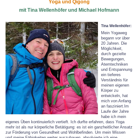
Yoga und Qigong
mit Tina Wellenhöfer und Michael Hofmann
Tina Wellenhöfer:
Mein Yogaweg
begann vor über
20 Jahren. Die
Möglichkeit,
durch gezielte
Bewegungen,
Atemtechniken
und Entspannung
ein tieferes
Verständnis für
meinen eigenen
Körper zu
entwickeln, hat
mich von Anfang
an fasziniert.Im
Laufe der Jahre
habe ich mein
eigenes Üben kontinuierlich vertieft. Ich durfte erfahren, dass Yoga
mehr ist als nur körperliche Betätigung: es ist ein ganzheitlicher Ansatz
zur Förderung von Gesundheit und Wohlbefinden. Um mein Wissen
und meine Fähigkeiten weiter auszubauen, absolvierte ich eine