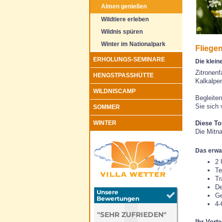
Almen genießen
Wildtiere erleben
Wildnis spüren
Winter im Nationalpark
Fliege
ERHOLUNGS-SEMINARE
Die klein
Zitronenf
HENGSTPASSHÜTTE
Kalkalpen
WILDNISCAMP
Begleite
Sie sich 
SOMMER
WINTER
Diese To
Die Mitn
Das erwar
2 
Te
Tr
De
Ge
4-
Ihr Vorte