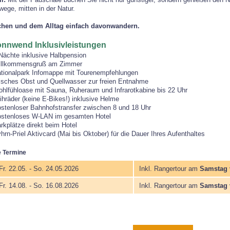
ege, mitten in der Natur.
chen und dem Alltag einfach davonwandern.
Sonnwend Inklusivleistungen
Nächte inklusive Halbpension
llkommensgruß am Zimmer
tionalpark Infomappe mit Tourenempfehlungen
isches Obst und Quellwasser zur freien Entnahme
hlfühloase mit Sauna, Ruheraum und Infrarotkabine bis 22 Uhr
ihräder (keine E-Bikes!) inklusive Helme
stenloser Bahnhofstransfer zwischen 8 und 18 Uhr
stenloses W-LAN im gesamten Hotel
rkplätze direkt beim Hotel
hrn-Priel Aktivcard (Mai bis Oktober) für die Dauer Ihres Aufenthaltes
 Termine
Fr. 22.05. - So. 24.05.2026
Inkl. Rangertour am
Samstag v
Fr. 14.08. - So. 16.08.2026
Inkl. Rangertour am
Samstag v