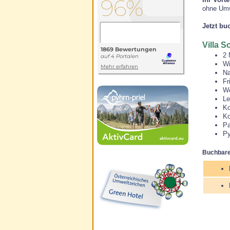
ohne Umw
Jetzt bu
Villa 
2 
Wi
Na
Fr
Wo
Le
Ko
Ko
Pa
Py
Buchbare