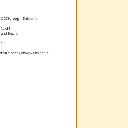
€ 235,-
zzgl. Ortstaxe
 Nacht
n und Nacht
.
en
er
villa-sonnwend@kalkalpen.at