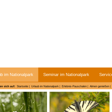
ub im Nationalpark
Seminar im Nationalpark
Servic
en sich auf:
Startseite
|
Urlaub im Nationalpark
|
Erlebnis-Pauschalen
|
Almen genießen