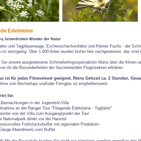
nde Edelsteine
en, farbenfrohen Wunder der Natur
alter und Tagpfauenauge, Eschenscheckenfalter und Kleiner Fuchs - die Schme
 ist einzigartig. Über 1.600 Arten wurden bisher hier nachgewiesen, das sind 
n Sie unsere ausgewiesene Schmetterlingsspezialistin Maria über die Almen 
von ihr die Besonderheiten der faszinierenden Fluginsekten erklären.
ur ist für jedes Fitnesslevel geeignet. Reine Gehzeit ca. 2 Stunden, Gesa
ahme von Becherlupe und/oder Fernglas ist empfehlenswert.
tet Sie:
Übernachtungen in der Jugendstil-Villa
ilnahme an der Ranger Tour "Fliegende Edelsteine - Tagfalter"
ansfer von der Villa zum Ausgangspunkt der Tour
r Nationalpark direkt vor der Haustür
nussvolles Frühstücksbuffet mit regionalen Produkten
Gänge Abendmenü vom Buffet
il:
Mit der Pauschale buchen Sie nicht nur günstiger, sondern genießen den 