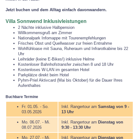
Jetzt buchen
und dem Alltag einfach davonwandern.
Villa Sonnwend Inklusivleistungen
2 Nächte inklusive Halbpension
Willkommensgruß am Zimmer
Nationalpark Infomappe mit Tourenempfehlungen
Frisches Obst und Quellwasser zur freien Entnahme
Wohlfühloase mit Sauna, Ruheraum und Infrarotkabine bis 22
Uhr
Leihräder (keine E-Bikes!) inklusive Helme
Kostenloser Bahnhofstransfer zwischen 8 und 18 Uhr
Kostenloses W-LAN im gesamten Hotel
Parkplätze direkt beim Hotel
Pyhrn-Priel Aktivcard (Mai bis Oktober) für die Dauer Ihres
Aufenthaltes
Buchbare Termine
Fr. 01.05. - So.
Inkl. Rangertour am
Samstag von 9 -
03.05.2026
13 Uhr
Mo. 06.07. - Mi.
Inkl. Rangertour am
Dienstag von
08.07.2026
9:30 - 13:30 Uhr
Mo. 27.07. - Mi.
Inkl. Rangertour am
Dienstag von