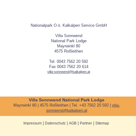
Nationalpark O.ö. Kalkalpen Service GmbH
Villa Sonnwend
National Park Lodge
Mayrwinkl 80
4575 Roßleithen
Tel. 0043 7562 20 592
Fax 0043 7562 20 614
villa-sonnwend@kalkalpen.at
Villa Sonnwend National Park Lodge
Mayrwinkl 80 | 4575 Roßleithen | Tel. +43 7562 20 592 |
villa-
sonnwend@kalkalpen.at
|
|
|
|
Impressum
Datenschutz
AGB
Partner
Sitemap