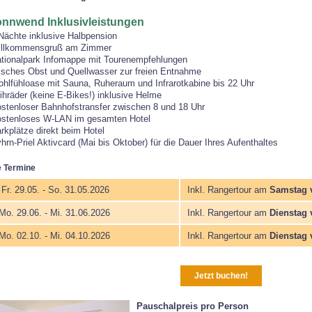
Sonnwend Inklusivleistungen
Nächte inklusive Halbpension
llkommensgruß am Zimmer
tionalpark Infomappe mit Tourenempfehlungen
isches Obst und Quellwasser zur freien Entnahme
hlfühloase mit Sauna, Ruheraum und Infrarotkabine bis 22 Uhr
ihräder (keine E-Bikes!) inklusive Helme
stenloser Bahnhofstransfer zwischen 8 und 18 Uhr
stenloses W-LAN im gesamten Hotel
rkplätze direkt beim Hotel
hrn-Priel Aktivcard (Mai bis Oktober) für die Dauer Ihres Aufenthaltes
 Termine
Fr. 29.05. - So. 31.05.2026
Inkl. Rangertour am
Samstag v
Mo. 29.06. - Mi. 31.06.2026
Inkl. Rangertour am
Dienstag 
Mo. 02.10. - Mi. 04.10.2026
Inkl. Rangertour am
Dienstag 
Jetzt buchen!
Pauschalpreis pro Person