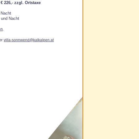
€ 226,-
zzgl. Ortstaxe
 Nacht
n und Nacht
.
en
er
villa-sonnwend@kalkalpen.at