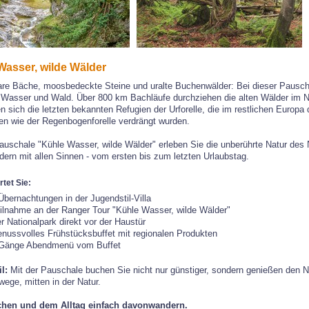
Wasser, wilde Wälder
lare Bäche, moosbedeckte Steine und uralte Buchenwälder: Bei dieser Pauscha
 Wasser und Wald. Über 800 km Bachläufe durchziehen die alten Wälder im N
en sich die letzten bekannten Refugien der Urforelle, die im restlichen Europ
en wie der Regenbogenforelle verdrängt wurden.
auschale "Kühle Wasser, wilde Wälder" erleben Sie die unberührte Natur des N
dern mit allen Sinnen - vom ersten bis zum letzten Urlaubstag.
tet Sie:
Übernachtungen in der Jugendstil-Villa
ilnahme an der Ranger Tour "Kühle Wasser, wilde Wälder"
r Nationalpark direkt vor der Haustür
nussvolles Frühstücksbuffet mit regionalen Produkten
Gänge Abendmenü vom Buffet
il:
Mit der Pauschale buchen Sie nicht nur günstiger, sondern genießen den 
ege, mitten in der Natur.
chen und dem Alltag einfach davonwandern.