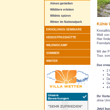
Almen genießen
Wildtiere erleben
Wildnis spüren
Winter im Nationalpark
Kühle 
ERHOLUNGS-SEMINARE
Kristallk
Welt von
HENGSTPASSHÜTTE
Hier find
Fremdart
WILDNISCAMP
Mit der P
SOMMER
Tour, son
WINTER
Das erwar
2 
Te
De
Ge
4-
Ihr Vorte
ohne Umw
Jetzt bu