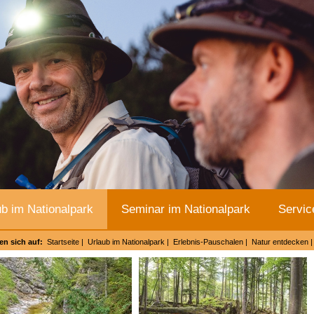
ub im Nationalpark
Seminar im Nationalpark
Servic
en sich auf:
Startseite
|
Urlaub im Nationalpark
|
Erlebnis-Pauschalen
|
Natur entdecken