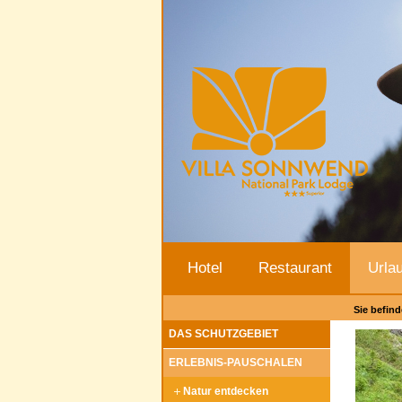
Hotel
Restaurant
Urla
Sie befind
DAS SCHUTZGEBIET
ERLEBNIS-PAUSCHALEN
Natur entdecken