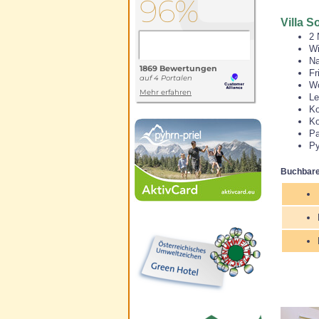
Villa 
2 
Wi
Na
Fr
Wo
Le
Ko
Ko
Pa
Py
Buchbare