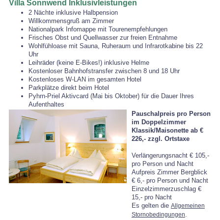
Villa Sonnwend Inklusivleistungen
2 Nächte inklusive Halbpension
Willkommensgruß am Zimmer
Nationalpark Infomappe mit Tourenempfehlungen
Frisches Obst und Quellwasser zur freien Entnahme
Wohlfühloase mit Sauna, Ruheraum und Infrarotkabine bis 22
Uhr
Leihräder (keine E-Bikes!) inklusive Helme
Kostenloser Bahnhofstransfer zwischen 8 und 18 Uhr
Kostenloses W-LAN im gesamten Hotel
Parkplätze direkt beim Hotel
Pyhrn-Priel Aktivcard (Mai bis Oktober) für die Dauer Ihres
Aufenthaltes
Pauschalpreis pro Person
im Doppelzimmer
Klassik/Maisonette ab €
226,-
zzgl. Ortstaxe
Verlängerungsnacht € 105,-
pro Person und Nacht
Aufpreis Zimmer Bergblick
€ 6,- pro Person und Nacht
Einzelzimmerzuschlag €
15,- pro Nacht
Es gelten die
Allgemeinen
.
Stornobedingungen