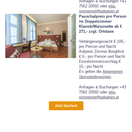
Anfragen & Buchungen +43
7562 20592 oder
villa-
sonnwend@kalkalpen.at
Pauschalpreis pro Person
im Doppelzimmer
Klassik/Maisonette ab €
271,-
zzgl. Ortstaxe
Verlängerungsnacht € 105,-
pro Person und Nacht
Aufpreis Zimmer Bergblick
€ 6,- pro Person und Nacht
Einzelzimmerzuschlag €
15,- pro Nacht
Es gelten die
Allgemeinen
.
Stornobedingungen
Anfragen & Buchungen +43
7562 20592 oder
villa-
sonnwend@kalkalpen.at
Jetzt buchen!