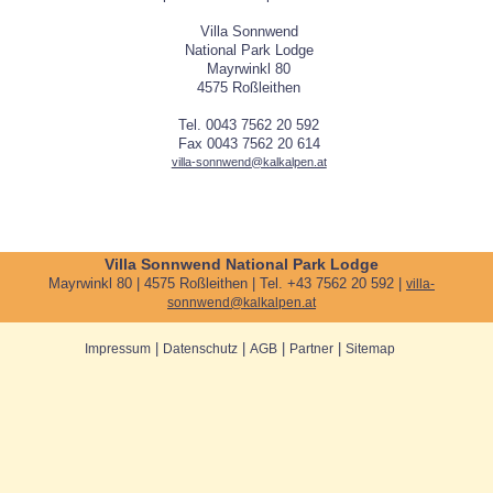
Villa Sonnwend
National Park Lodge
Mayrwinkl 80
4575 Roßleithen
Tel. 0043 7562 20 592
Fax 0043 7562 20 614
villa-sonnwend@kalkalpen.at
Villa Sonnwend National Park Lodge
Mayrwinkl 80 | 4575 Roßleithen | Tel. +43 7562 20 592 |
villa-
sonnwend@kalkalpen.at
|
|
|
|
Impressum
Datenschutz
AGB
Partner
Sitemap