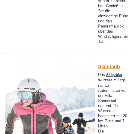
Winter zu bieten
hat. Genießen
Sie die
einzigartige Ruhe
und den
Panoramablick
über das
Windischgarstner
Tal.
Skiurlaub
Das
Skigebiet
liegt
Wurzeralm
nur 15
Autominuten von
der Villa
Sonnwend
entfernt. Die
Wurzeralm
begeistert mit 20
km Piste und 7
Liften.
Die