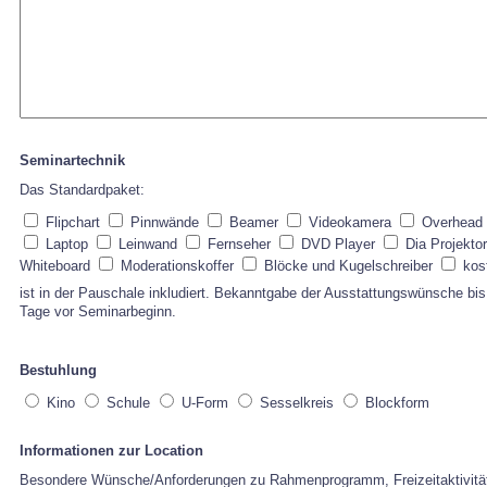
Seminartechnik
Das Standardpaket:
Flipchart
Pinnwände
Beamer
Videokamera
Overhead
Laptop
Leinwand
Fernseher
DVD Player
Dia Projekto
Whiteboard
Moderationskoffer
Blöcke und Kugelschreiber
kos
ist in der Pauschale inkludiert. Bekanntgabe der Ausstattungswünsche bi
Tage vor Seminarbeginn.
Bestuhlung
Kino
Schule
U-Form
Sesselkreis
Blockform
Informationen zur Location
Besondere Wünsche/Anforderungen zu Rahmenprogramm, Freizeitaktivität