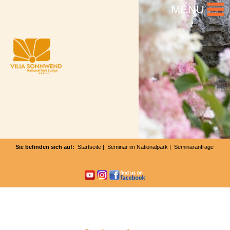
MENU
Sie befinden sich auf:
Startseite
|
Seminar im Nationalpark
| Seminaranfrage