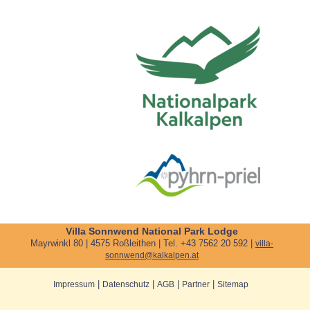
Villa Sonnwend National Park Lodge
Mayrwinkl 80 | 4575 Roßleithen | Tel. +43 7562 20 592 |
villa-
sonnwend@kalkalpen.at
|
|
|
|
Impressum
Datenschutz
AGB
Partner
Sitemap